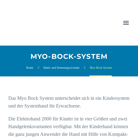
MYO-BOCK-SYSTEM
Home
Hand- und Steuerungssysteme
Myo-Bock-Sys­tem
Das Myo Bock Sys­tem unter­schei­det sich in ein Kin­der­sys­tem
und der Sys­tem­hand für Erwachsene.
Die Elek­tro­hand 2000 für Kin­der ist in vier Grö­ßen und zwei
Hand­ge­lenks­va­ri­an­ten ver­füg­bar. Mit der Kin­der­hand kön­nen
die ganz jun­gen Anwen­der die Hand mit Hil­fe von Kom­pakt­