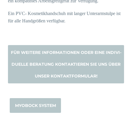
ein kom­pa­ti­bles Arbeits­greif­ge­rät zur Verfügung.
Ein PVC- Kos­me­tik­hand­schuh mit lan­ger Unter­arm­stul­pe ist
für alle Hand­grö­ßen verfügbar.
FÜR WEI­TE­RE INFOR­MA­TIO­NEN ODER EINE INDI­VI­
DU­EL­LE BERA­TUNG KON­TAK­TIE­REN SIE UNS ÜBER
UNSER KONTAKTFORMULAR!
MYO­BOCK SYSTEM