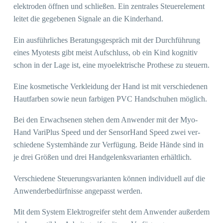
elek­tro­den öff­nen und schlie­ßen. Ein zen­tra­les Steu­er­ele­ment
lei­tet die gege­be­nen Signa­le an die Kinderhand.
Ein aus­führ­li­ches Bera­tungs­ge­spräch mit der Durch­füh­rung
eines Myo­tests gibt meist Auf­schluss, ob ein Kind kogni­tiv
schon in der Lage ist, eine myo­elek­tri­sche Prothese zu steuern.
Eine kos­me­ti­sche Ver­klei­dung der Hand ist mit ver­schie­de­nen
Haut­far­ben sowie neun far­bi­gen PVC Hand­schu­hen möglich.
Bei den Erwach­se­nen ste­hen dem Anwen­der mit der Myo­
Hand Vari­Plus Speed und der Sen­sor­Hand Speed zwei ver­
schie­de­ne Sys­tem­hän­de zur Ver­fü­gung. Bei­de Hän­de sind in
je drei Grö­ßen und drei Hand­ge­lenks­va­ri­an­ten erhältlich.
Ver­schie­de­ne Steue­rungs­va­ri­an­ten kön­nen indi­vi­du­ell auf die
Anwen­der­be­dürf­nis­se ange­passt werden.
Mit dem Sys­tem Elek­tro­grei­fer steht dem Anwen­der außer­dem