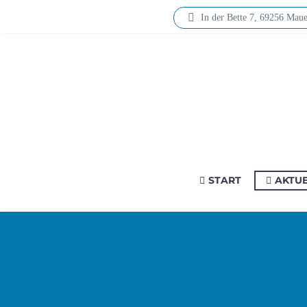
In der Bette 7, 69256 Maue
START
AKTU­E