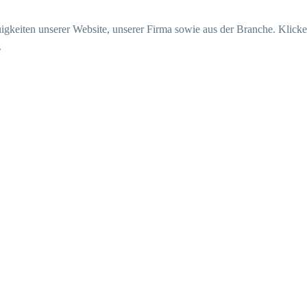
u­ig­kei­ten unse­rer Web­site, unse­rer Fir­ma sowie aus der Bran­che. Kli­c
.