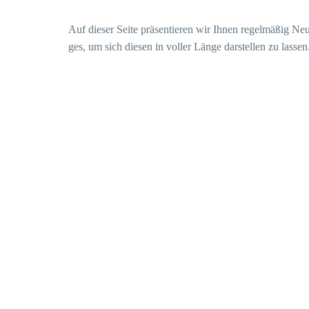
Auf die­ser Sei­te prä­sen­tie­ren wir Ihnen regel­mä­ßig Ne
ges, um sich die­sen in vol­ler Län­ge dar­stel­len zu lassen