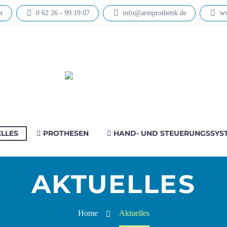
r
0 62 26 - 99 19 07
info@armprothetik.de
ww
L­LES
PROTHESEN
HAND- UND STEUERUNGSSYS
AKTUELLES
Home
Aktu­el­les