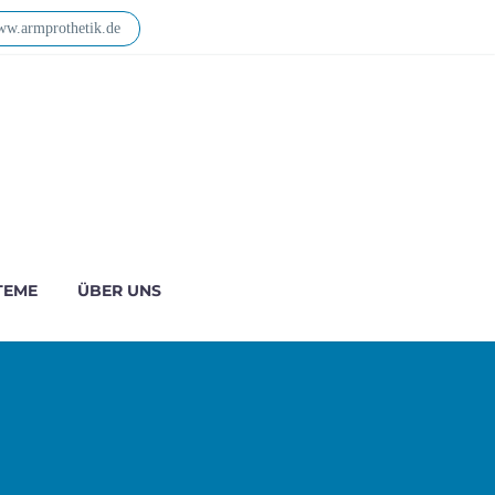
w.armprothetik.de
TEME
ÜBER UNS