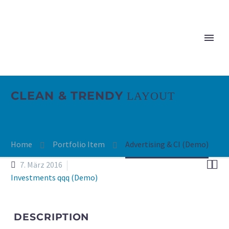
CLEAN & TRENDY
LAYOUT
Home
Portfolio Item
Adver­ti­sing & CI (Demo)


7. März 2016
Investments qqq (Demo)
DESCRIP­TI­ON