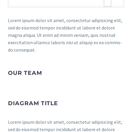
Lorem ipsum dolor sit amet, con­sec­te­tur adi­pi­si­cing elit,
sed do eius­mod tem­por inci­didunt ut labo­re et dolo­re
magna ali­qua. Ut enim ad minim veniam, quis nostrud
exer­ci­ta­ti­on ullam­co labo­ris nisi ut ali­quip ex ea com­mo­
do consequat.
OUR TEAM
DIA­GRAM TITLE
Lorem ipsum dolor sit amet, con­sec­te­tur adi­pi­si­cing elit,
sed do eius­mod tem­por inci­didunt ut labo­re et dolo­re