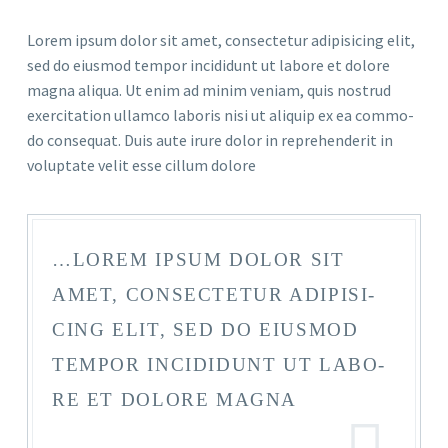
Lorem ipsum dolor sit amet, con­sec­te­tur adi­pi­si­cing elit,
sed do eius­mod tem­por inci­didunt ut labo­re et dolo­re
magna ali­qua. Ut enim ad minim veniam, quis nostrud
exer­ci­ta­ti­on ullam­co labo­ris nisi ut ali­quip ex ea com­mo­
do con­se­quat. Duis aute irure dolor in repre­hen­de­rit in
volupt­ate velit esse cil­lum dolore
…LOREM IPSUM DOLOR SIT
AMET, CON­SEC­TE­TUR ADI­PI­SI­
CING ELIT, SED DO EIUS­MOD
TEM­POR INCI­DIDUNT UT LABO­
RE ET DOLO­RE MAGNA