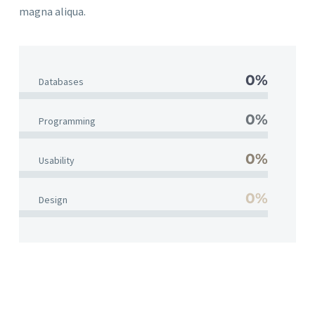
magna aliqua.
0%
Data­ba­ses
0%
Pro­gramming
0%
Usa­bi­li­ty
0%
Design