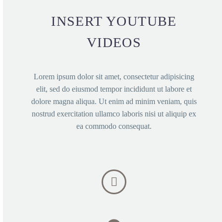
INSERT YOU­TUBE
VIDEOS
Lorem ipsum dolor sit amet, con­sec­te­tur adi­pi­si­cing
elit, sed do eius­mod tem­por inci­didunt ut labo­re et
dolo­re magna ali­qua. Ut enim ad minim veniam, quis
nostrud exer­ci­ta­ti­on ullam­co labo­ris nisi ut ali­quip ex
ea com­mo­do consequat.

