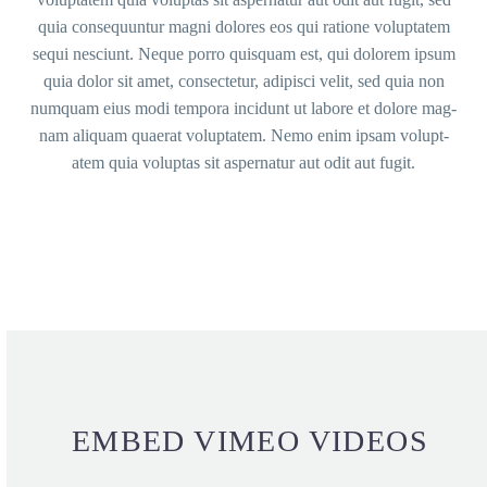
quia con­se­quun­tur magni dolo­res eos qui ratio­ne volupt­atem
sequi nesciunt. Neque por­ro quis­quam est, qui dolo­rem ipsum
quia dolor sit amet, con­sec­te­tur, adi­pi­sci velit, sed quia non
num­quam eius modi tem­po­ra incidunt ut labo­re et dolo­re mag­
nam ali­quam quaer­at volupt­atem. Nemo enim ipsam volupt­
atem quia volupt­as sit asper­na­tur aut odit aut fugit.
EMBED VIMEO VIDEOS