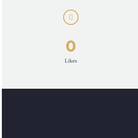


0
Likes