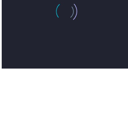
JACK BEAR
Mar­ke­ting Manager
Lorem ipsum dolor sit amet, con­sec­
te­tur adi­pi­si­cing elit, sed do eius­mod