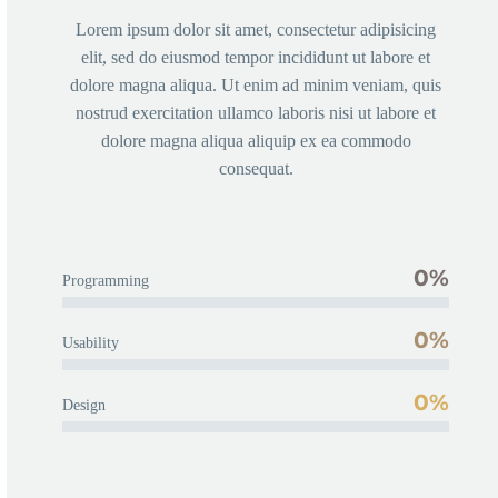
Lorem ipsum dolor sit amet, con­sec­te­tur adi­pi­si­cing
elit, sed do eius­mod tem­por inci­didunt ut labo­re et
dolo­re magna ali­qua. Ut enim ad minim veniam, quis
nostrud exer­ci­ta­ti­on ullam­co labo­ris nisi ut labo­re et
dolo­re magna ali­qua ali­quip ex ea com­mo­do
consequat.
0%
Pro­gramming
0%
Usa­bi­li­ty
0%
Design