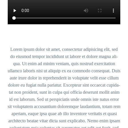
Lorem ipsum dolor sit amet, con­sec­te­tur adi­pi­si­cing elit, sed
do eius­mod tem­por inci­didunt ut labo­re et dolo­re magna ali­
qua. Ut enim ad minim veniam, quis nostrud exer­ci­ta­ti­on
ullam­co labo­ris nisi ut ali­quip ex ea com­mo­do con­se­quat. Duis
aute irure dolor in repre­hen­de­rit in volupt­ate velit esse cil­lum
dolo­re eu fugi­at nulla paria­tur. Excep­teur sint occae­cat cupi­da­
tat non pro­ident, sunt in cul­pa qui offi­cia deser­unt mol­lit anim
id est laborum. Sed ut per­spi­cia­tis unde omnis iste natus error
sit volupt­atem accu­san­ti­um dolo­rem­que lau­dan­ti­um, totam rem
ape­ri­am, eaque ipsa quae ab illo inven­to­re veri­ta­tis et qua­si
archi­tec­to bea­tae vitae dic­ta sunt expli­c­abo. Nemo enim ipsam
volupt­atem quia volupt­as sit asper­na­tur aut odit aut fugit, sed